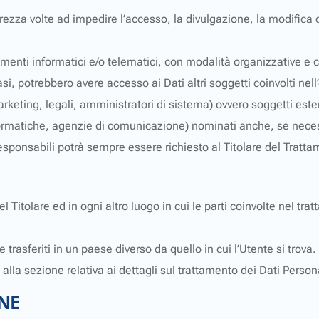
urezza volte ad impedire l’accesso, la divulgazione, la modifica 
umenti informatici e/o telematici, con modalità organizzative e 
i casi, potrebbero avere accesso ai Dati altri soggetti coinvolti n
ting, legali, amministratori di sistema) ovvero soggetti esterni 
 informatiche, agenzie di comunicazione) nominati anche, se nec
Responsabili potrà sempre essere richiesto al Titolare del Tratt
el Titolare ed in ogni altro luogo in cui le parti coinvolte nel tra
 trasferiti in un paese diverso da quello in cui l’Utente si trova.
alla sezione relativa ai dettagli sul trattamento dei Dati Person
NE