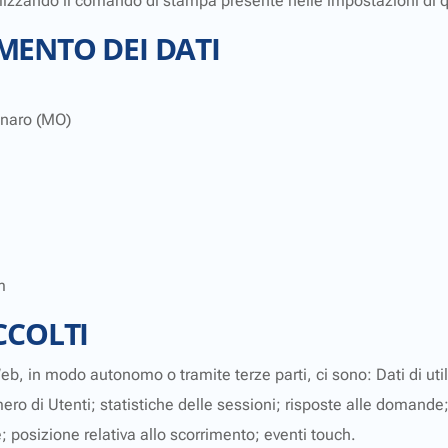
zzando il comando di stampa presente nelle impostazioni di q
MENTO DEI DATI
anaro (MO)
m
CCOLTI
 Web, in modo autonomo o tramite terze parti, ci sono: Dati di 
ro di Utenti; statistiche delle sessioni; risposte alle domande; c
posizione relativa allo scorrimento; eventi touch.